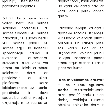
Igaunijā, iesaistoties ES
Nopirkt stādu, kādu gribētos
pārrobežu projektos.
un kāda vēl dārzā nav, ar
katru gadu paliek arvien
grūtāk.
Šobrīd dārzā apskatāmas
vairāk nekā 150 šķirnes
skaraino hortenziju, 70
Saimnieki lepojas, ka dārzu
šķirnes filadelfu, 40 šķirnes
apmeklē Latvijas uzņēmēji,
fiziokarpu, 50 šķirnes bērzu,
kuru ievāc kolekcijas priežu
260 šķirnes priežu, 60
potzarus un Latvijā potē
šķirnes egļu un baltegļu.
šos kokus. Līdz ar to
Apmeklētāju ērtībai ir
uzņēmums veicina jaunu
izveidota automašīnu
Latvijas izcelsmes priežu
stāvvieta, kurā vietu var
stādu tirgus attīstību. Tas ir
atrast arī lielāki autobusi.
īpašs notikums.
Kolekcijas dārzs arī
papildināts ar skatu
“
Kas ir veiksmes stāsts?
platformu. Dārza
– Tas ir liels ieguldīts
labiekārtošanā SIA “Janlo”
darbs
” – tā saimnieks Jānis
priekšroku ir devis
atzīst pēc 10 gadu rūpīga
sadarbībai tieši ar vietējiem
darba, izveidojot tūrisma
uzņēmējiem no Raunas un
objektu. Kolekcijas dārzs ir