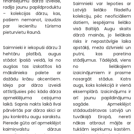
finansējumu dārza izveidē,
Saimnieki var lepoties ar
radīja jaunu papildproduktu
Latvijā lielāko filadelfu
– kolekcijas dārzu, kas,
kolekciju, pēc neoficiāliem
pašiem nemanot, izaudzis
datiem, iespējams lielāko
par iecienītu tūrisma
visā Baltiijā. Augu skaits
pieturvietu Raunā.
dārzā mainās, jo lielākais
risks ir nepastāvīgie laika
Saimnieki ir iekopuši dārzu 3
apstākļi, meža dzīvnieki un
hehtāru platībā, augus
putni, kas paretina
stādot īpašā veidā, lai no
stādījumus. Tādējādi, viens
augšas tas izskatītos kā
no lielākajiem
mākslinieka palete ar
izaicinājumiem ir prasme
dažādu krāsu akcentiem.
nosargāt stādus. Katrs
Ideja par dārza izveidi
augs, koks kolekcijā ir vienā
attīstījusies pēc kāda dārza
eksemplārā. Izaicinājums ir
apmeklējuma ceļojuma
arī jaunu papildinājumu
laikā. Sapnis nakts laikā Ilvai
sagāde. Apmeklējot
pārvērtās par dārza skici ar
stādaudzētavas Latvijā un
jau konkrētu augu sarakstu.
tuvākajā Eiropā, nereti
Pierede gūta arī apmeklējot
nākas atbraut mājās ar
kaimiņvalstu dārzus
tukšām iepirkumu kastēm.