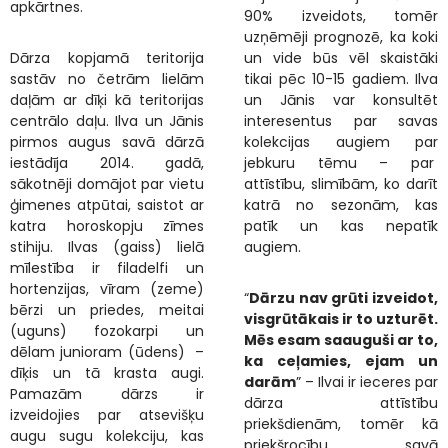
apkārtnes.
90% izveidots, tomēr
uzņēmēji prognozē, ka koki
Dārza kopjamā teritorija
un vide būs vēl skaistāki
sastāv no četrām lielām
tikai pēc 10-15 gadiem. Ilva
daļām ar dīķi kā teritorijas
un Jānis var konsultēt
centrālo daļu. Ilva un Jānis
interesentus par savas
pirmos augus savā dārzā
kolekcijas augiem par
iestādīja 2014. gadā,
jebkuru tēmu – par
sākotnēji domājot par vietu
attīstību, slimībām, ko darīt
ģimenes atpūtai, saistot ar
katrā no sezonām, kas
katra horoskopju zīmes
patīk un kas nepatīk
stihiju. Ilvas (gaiss) lielā
augiem.
mīlestība ir filadelfi un
hortenzijas, vīram (zeme)
“
Dārzu nav grūti izveidot,
bērzi un priedes, meitai
visgrūtākais ir to uzturēt.
(uguns)
fozokarpi un
Mēs esam saauguši ar to,
dēlam junioram (ūdens) –
ka ceļamies, ejam un
dīķis un tā krasta augi.
darām
” – Ilvai ir ieceres par
Pamazām dārzs ir
dārza attīstību
izveidojies par atsevišķu
priekšdienām, tomēr kā
augu sugu kolekciju, kas
priekšrocību savā