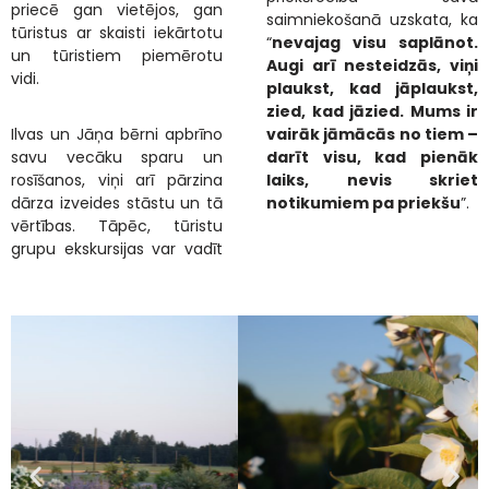
priecē gan vietējos, gan
saimniekošanā uzskata, ka
tūristus ar skaisti iekārtotu
“
nevajag visu saplānot.
un tūristiem piemērotu
Augi arī nesteidzās, viņi
vidi.
plaukst, kad jāplaukst,
zied, kad jāzied. Mums ir
Ilvas un Jāņa bērni apbrīno
vairāk jāmācās no tiem –
savu vecāku sparu un
darīt visu, kad pienāk
rosīšanos, viņi arī pārzina
laiks, nevis skriet
dārza izveides stāstu un tā
notikumiem pa priekšu
”.
vērtības. Tāpēc, tūristu
grupu ekskursijas var vadīt