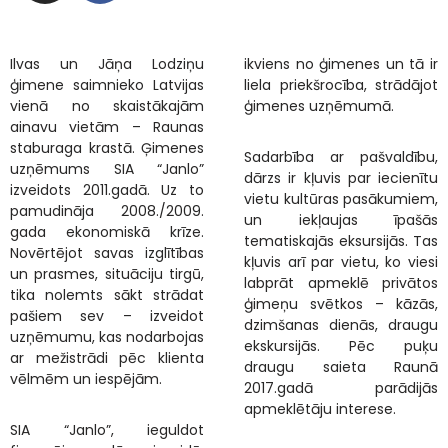
Ilvas un Jāņa Lodziņu
ikviens no ģimenes un tā ir
ģimene saimnieko Latvijas
liela priekšrocība, strādājot
vienā no skaistākajām
ģimenes uzņēmumā.
ainavu vietām – Raunas
staburaga krastā. Ģimenes
Sadarbība ar pašvaldību,
uzņēmums SIA “Janlo”
dārzs ir kļuvis par iecienītu
izveidots 2011.gadā. Uz to
vietu kultūras pasākumiem,
pamudināja 2008./2009.
un iekļaujas īpašās
gada ekonomiskā krīze.
tematiskajās eksursijās. Tas
Novērtējot savas izglītības
kļuvis arī par vietu, ko viesi
un prasmes, situāciju tirgū,
labprāt apmeklē privātos
tika nolemts sākt strādat
ģimeņu svētkos – kāzās,
pašiem sev – izveidot
dzimšanas dienās, draugu
uzņēmumu, kas nodarbojas
ekskursijās. Pēc puķu
ar mežistrādi pēc klienta
draugu saieta Raunā
vēlmēm un iespējām.
2017.gadā parādijās
apmeklētāju interese.
SIA “Janlo”, ieguldot